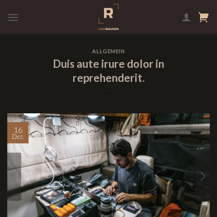
Skip
to
content
ALLGEMEIN
Duis aute irure dolor in
reprehenderit.
16
Dez.